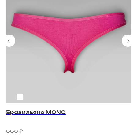
Бразильяно MONO
Б
880
₽
9