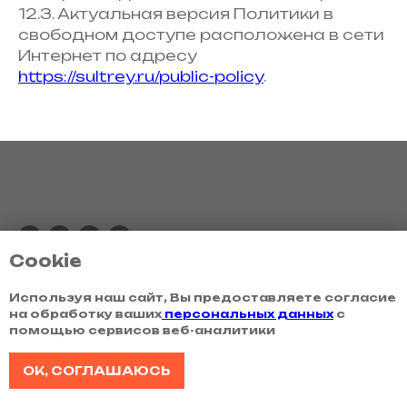
12.3. Актуальная версия Политики в
свободном доступе расположена в сети
Интернет по адресу
https://sultrey.ru/public-policy
.
Cookie
© 2026 SULTREY
ИП Кривилева
Используя наш сайт, Вы предоставляете согласие
Анастасия Андреевна
на обработку ваших
персональных данных
с
ОГРНИП
помощью сервисов веб-аналитики
320774600510055
OK, СОГЛАШАЮСЬ
Каталог
Клиентам
Стринги
О бренде