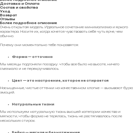
Доставка и Оплата
Состав и свойства
Уход
Возврат
Отзывы
Более подробное описание
Очень открытая модель. Идеальное сочетание минимализма и яркого
характера. Носите их, когда хочется чувствовать себя чуть ярче, чем
обычно.
Почему они моментально тебе понравятся:
Форма — отточена
Мы месяцы подгоняли посадку: чтобы все было на высоте, ничего
съезжало и не перекручивалось.
Цвет — это настроение, которое не стирается
Насыщенные, чистые оттенки на качественном хлопке — вызывают бурю
эмоций.
Натуральные ткани
Мы используем натуральную ткань высшей категории качества и
мягкости, чтобы форма не терялась, ткань не растягивалась после
нескольких стирок.
Бейка — мягкая и без натяжения