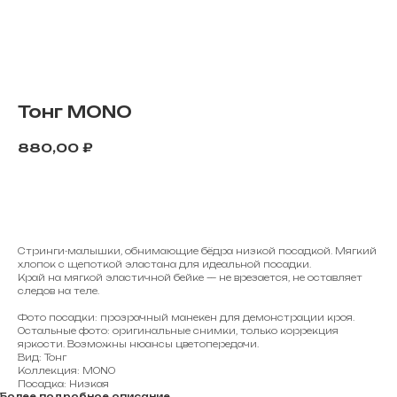
Тонг MONO
880,00
₽
В корзину
Стринги-малышки, обнимающие бёдра низкой посадкой. Мягкий
хлопок с щепоткой эластана для идеальной посадки.
Край на мягкой эластичной бейке — не врезается, не оставляет
следов на теле.
Фото посадки: прозрачный манекен для демонстрации кроя.
Остальные фото: оригинальные снимки, только коррекция
яркости. Возможны нюансы цветопередачи.
Вид: Тонг
Коллекция: MONO
Посадка: Низкая
Более подробное описание