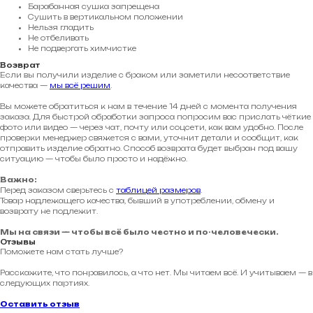
Барабанная сушка запрещена
Сушить в вертикальном положении
Нельзя гладить
Не отбеливать
Не подвергать химчистке
Возврат
Если вы получили изделие с браком или заметили несоответствие
качества —
мы всё решим
.
Вы можете обратиться к нам в течение 14 дней с момента получения
заказа. Для быстрой обработки запроса попросим вас прислать чёткие
фото или видео — через чат, почту или соцсети, как вам удобно. После
проверки менеджер свяжется с вами, уточнит детали и сообщит, как
отправить изделие обратно. Способ возврата будет выбран под вашу
ситуацию — чтобы было просто и надёжно.
Важно:
Перед заказом сверьтесь с
таблицей размеров
.
Товар надлежащего качества, бывший в употреблении, обмену и
возврату не подлежит.
Мы на связи — чтобы всё было честно и по-человечески.
Отзывы
Поможете нам стать лучше?
Расскажите, что понравилось, а что нет. Мы читаем всё. И учитываем — в
следующих партиях.
Оставить отзыв